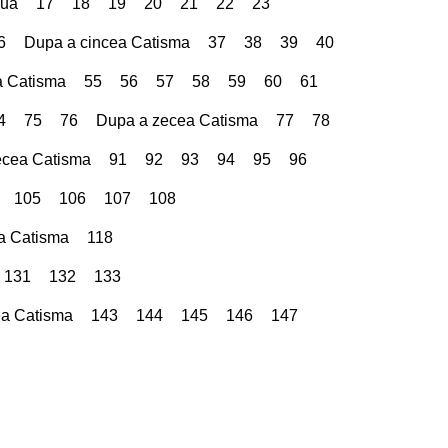
oua
17
18
19
20
21
22
23
6
Dupa a cincea Catisma
37
38
39
40
a Catisma
55
56
57
58
59
60
61
4
75
76
Dupa a zecea Catisma
77
78
ecea Catisma
91
92
93
94
95
96
105
106
107
108
a Catisma
118
131
132
133
a Catisma
143
144
145
146
147