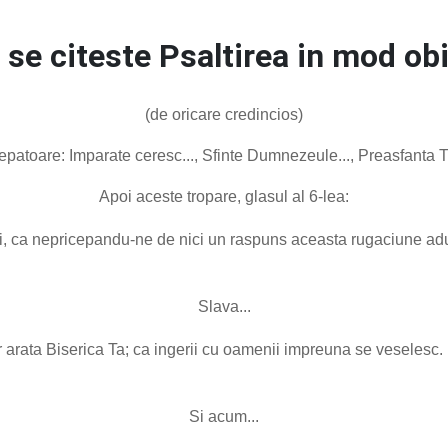
se citeste Psaltirea in mod obi
(de oricare credincios)
epatoare: Imparate ceresc..., Sfinte Dumnezeule..., Preasfanta Tra
Apoi aceste tropare, glasul al 6-lea:
i, ca nepricepandu-ne de nici un raspuns aceasta rugaciune aduc
Slava...
 arata Biserica Ta; ca ingerii cu oamenii impreuna se veselesc.
Si acum...