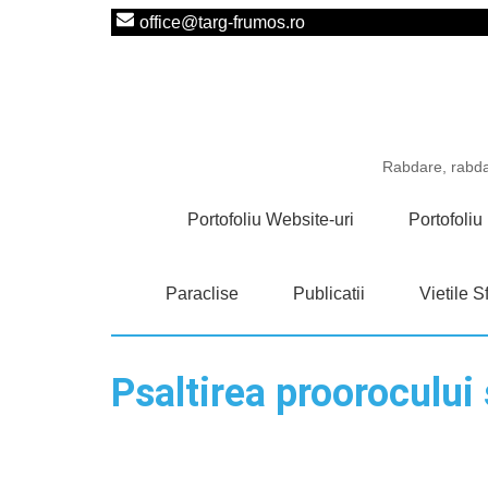
office@targ-frumos.ro
Rabdare, rabdar
Portofoliu Website-uri
Portofoli
Paraclise
Publicatii
Vietile Sf
Psaltirea proorocului 