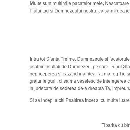
M
ulte sunt multimile pacatelor mele, Nascatoare
Fiului tau si Dumnezeului nostru, ca sa-mi dea ie
I
ntru tot Sfanta Treime, Dumnezeule si facatorule
psalmi insuflati de Dumnezeu, pe care Duhul Sfant
nepriceperea si cazand inaintea Ta, ma rog Tie s
graiurile gurii, ci sa ma veselesc de intelegerea
la judecata de sederea de-a dreapta Ta, impreuna
Si sa incepi a citi Psaltirea incet si cu multa luar
Tiparita cu bi