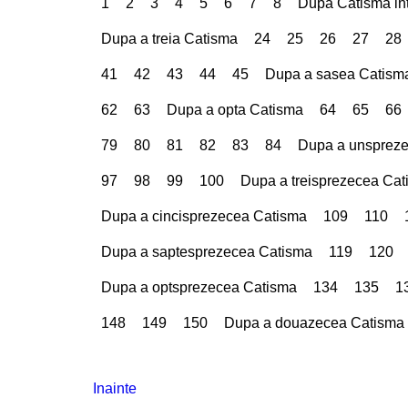
1
2
3
4
5
6
7
8
Dupa Catisma int
Dupa a treia Catisma
24
25
26
27
28
41
42
43
44
45
Dupa a sasea Catism
62
63
Dupa a opta Catisma
64
65
66
79
80
81
82
83
84
Dupa a unsprez
97
98
99
100
Dupa a treisprezecea Ca
Dupa a cincisprezecea Catisma
109
110
Dupa a saptesprezecea Catisma
119
120
Dupa a optsprezecea Catisma
134
135
1
148
149
150
Dupa a douazecea Catisma
Inainte