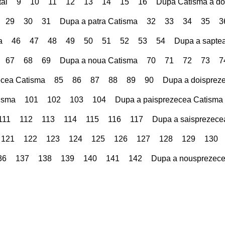
ai
9
10
11
12
13
14
15
16
Dupa Catisma a d
29
30
31
Dupa a patra Catisma
32
33
34
35
3
a
46
47
48
49
50
51
52
53
54
Dupa a sapte
67
68
69
Dupa a noua Catisma
70
71
72
73
7
ecea Catisma
85
86
87
88
89
90
Dupa a doisprez
tisma
101
102
103
104
Dupa a paisprezecea Catisma
111
112
113
114
115
116
117
Dupa a saisprezece
121
122
123
124
125
126
127
128
129
130
36
137
138
139
140
141
142
Dupa a nousprezece