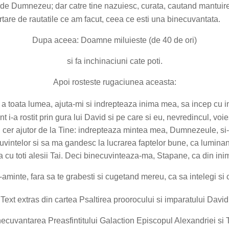
 de Dumnezeu; dar catre tine nazuiesc, curata, cautand mantuire
rtare de rautatile ce am facut, ceea ce esti una binecuvantata.
Dupa aceea: Doamne miluieste (de 40 de ori)
si fa inchinaciuni cate poti.
Apoi rosteste rugaciunea aceasta:
 a toata lumea, ajuta-mi si indrepteaza inima mea, sa incep cu i
 i-a rostit prin gura lui David si pe care si eu, nevredincul, v
i cer ajutor de la Tine: indrepteaza mintea mea, Dumnezeule, si
 cuvintelor si sa ma gandesc la lucrarea faptelor bune, ca lumi
 cu toti alesii Tai. Deci binecuvinteaza-ma, Stapane, ca din in
e-aminte, fara sa te grabesti si cugetand mereu, ca sa intelegi si 
Text extras din cartea Psaltirea proorocului si imparatului David
necuvantarea Preasfintitului Galaction Episcopul Alexandriei si