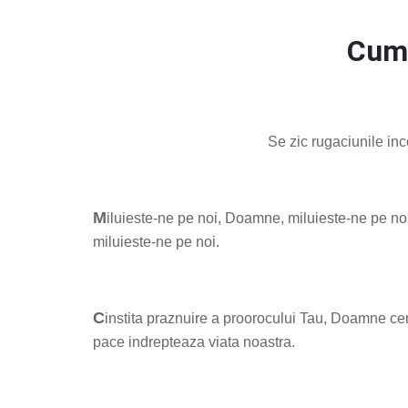
Cum 
Se zic rugaciunile inc
M
iluieste-ne pe noi, Doamne, miluieste-ne pe no
miluieste-ne pe noi.
C
instita praznuire a proorocului Tau, Doamne cer
pace indrepteaza viata noastra.