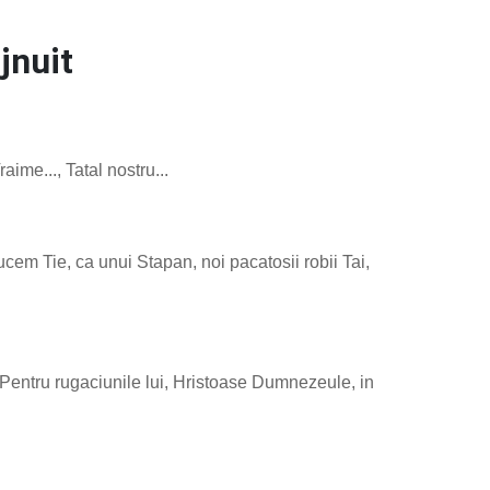
jnuit
ime..., Tatal nostru...
em Tie, ca unui Stapan, noi pacatosii robii Tai,
 Pentru rugaciunile lui, Hristoase Dumnezeule, in