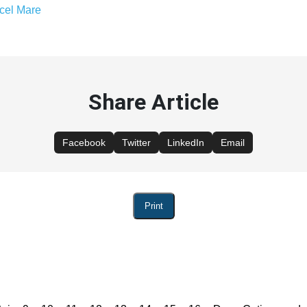
 cel Mare
Share Article
Facebook
Twitter
LinkedIn
Email
Print