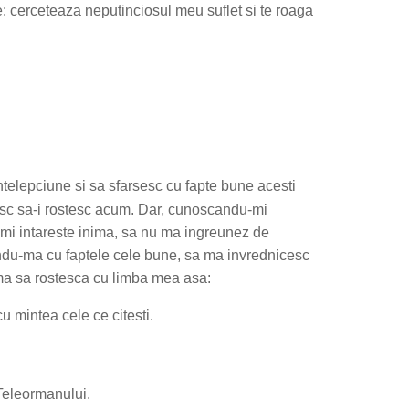
: cerceteaza neputinciosul meu suflet si te roaga
ntelepciune si sa sfarsesc cu fapte bune acesti
oiesc sa-i rostesc acum. Dar, cunoscandu-mi
-mi intareste inima, sa nu ma ingreunez de
nandu-ma cu faptele cele bune, sa ma invrednicesc
ima sa rostesca cu limba mea asa:
cu mintea cele ce citesti.
 Teleormanului.