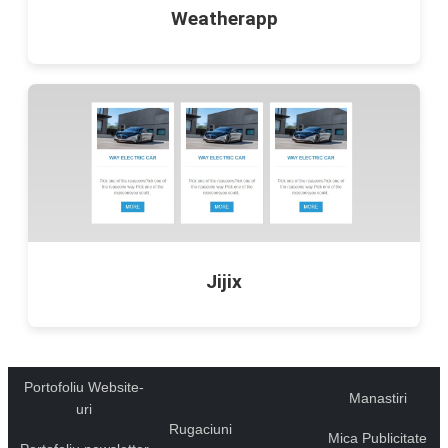
Weatherapp
Jijix
Portofoliu Website-
Manastiri
uri
Rugaciuni
Mica Publicitate