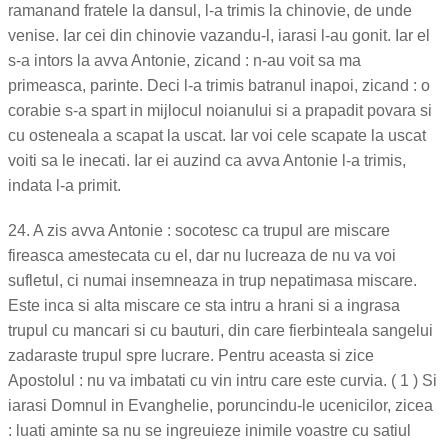
ramanand fratele la dansul, l-a trimis la chinovie, de unde
venise. Iar cei din chinovie vazandu-l, iarasi l-au gonit. Iar el
s-a intors la avva Antonie, zicand : n-au voit sa ma
primeasca, parinte. Deci l-a trimis batranul inapoi, zicand : o
corabie s-a spart in mijlocul noianului si a prapadit povara si
cu osteneala a scapat la uscat. Iar voi cele scapate la uscat
voiti sa le inecati. Iar ei auzind ca avva Antonie l-a trimis,
indata l-a primit.
24. A zis avva Antonie : socotesc ca trupul are miscare
fireasca amestecata cu el, dar nu lucreaza de nu va voi
sufletul, ci numai insemneaza in trup nepatimasa miscare.
Este inca si alta miscare ce sta intru a hrani si a ingrasa
trupul cu mancari si cu bauturi, din care fierbinteala sangelui
zadaraste trupul spre lucrare. Pentru aceasta si zice
Apostolul : nu va imbatati cu vin intru care este curvia. ( 1 ) Si
iarasi Domnul in Evanghelie, poruncindu-le ucenicilor, zicea
: luati aminte sa nu se ingreuieze inimile voastre cu satiul