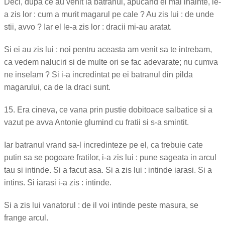
Deci, dupa ce au venit la batranul, apucand el mai inainte, le-
a zis lor : cum a murit magarul pe cale ? Au zis lui : de unde
stii, avvo ? Iar el le-a zis lor : dracii mi-au aratat.
Si ei au zis lui : noi pentru aceasta am venit sa te intrebam,
ca vedem naluciri si de multe ori se fac adevarate; nu cumva
ne inselam ? Si i-a incredintat pe ei batranul din pilda
magarului, ca de la draci sunt.
15. Era cineva, ce vana prin pustie dobitoace salbatice si a
vazut pe avva Antonie glumind cu fratii si s-a smintit.
Iar batranul vrand sa-l incredinteze pe el, ca trebuie cate
putin sa se pogoare fratilor, i-a zis lui : pune sageata in arcul
tau si intinde. Si a facut asa. Si a zis lui : intinde iarasi. Si a
intins. Si iarasi i-a zis : intinde.
Si a zis lui vanatorul : de il voi intinde peste masura, se
frange arcul.