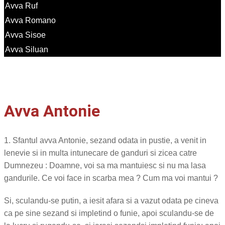
Avva Ruf
Avva Romano
Avva Sisoe
Avva Siluan
Avva Antonie
1. Sfantul avva Antonie, sezand odata in pustie, a venit in
lenevie si in multa intunecare de ganduri si zicea catre
Dumnezeu : Doamne, voi sa ma mantuiesc si nu ma lasa
gandurile. Ce voi face in scarba mea ? Cum ma voi mantui ?
Si, sculandu-se putin, a iesit afara si a vazut odata pe cineva
ca pe sine sezand si impletind o funie, apoi sculandu-se de