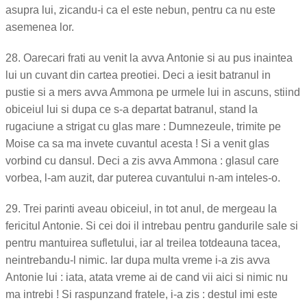
asupra lui, zicandu-i ca el este nebun, pentru ca nu este
asemenea lor.
28. Oarecari frati au venit la avva Antonie si au pus inaintea
lui un cuvant din cartea preotiei. Deci a iesit batranul in
pustie si a mers avva Ammona pe urmele lui in ascuns, stiind
obiceiul lui si dupa ce s-a departat batranul, stand la
rugaciune a strigat cu glas mare : Dumnezeule, trimite pe
Moise ca sa ma invete cuvantul acesta ! Si a venit glas
vorbind cu dansul. Deci a zis avva Ammona : glasul care
vorbea, l-am auzit, dar puterea cuvantului n-am inteles-o.
29. Trei parinti aveau obiceiul, in tot anul, de mergeau la
fericitul Antonie. Si cei doi il intrebau pentru gandurile sale si
pentru mantuirea sufletului, iar al treilea totdeauna tacea,
neintrebandu-l nimic. Iar dupa multa vreme i-a zis avva
Antonie lui : iata, atata vreme ai de cand vii aici si nimic nu
ma intrebi ! Si raspunzand fratele, i-a zis : destul imi este