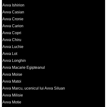
Avva Ishirion
Avva Casian
Avva Cronie
Avva Carion
Avva Copri
Avva Chiru
Avva Luchie
Avva Lot
Avva Longhin
Avva Macarie Egipteanul
Avva Moise
Avva Matoi
Avva Marcu, ucenicul lui Avva Siluan
Avva Milisie
Avva Motie