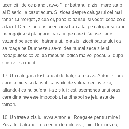
ucenicii : de ce plangi, avvo ? Iar batranul a zis : mare stalp
al Bisericii a cazut acum. Si zicea despre calugarul cel mai
tanar. Ci mergeti, zicea el, pana la dansul si vedeti ceea ce s-
a facut. Deci s-au dus ucenicii si l-au aflat pe calugar sezand
pe rogojina si plangand pacatul pe care il facuse. Iar el
vazand pe ucenicii batranului, le-a zis : ziceti batranului ca
sa roage pe Dumnezeu sa-mi dea numai zece zile si
nadajduiesc ca voi da raspuns, adica ma voi pocai. Si dupa
cinci zile a murit.
17. Un calugar a fost laudat de frati, catre avva Antonie. Iar el,
cand a mers la dansul, l-a ispitit de sufera necinste, si,
aflandu-l ca nu sufera, i-a zis lui : esti asemenea unui oras,
care dinainte este impodobit, iar dinapoi se jefuieste de
talhari.
18. Un frate a zis lui avva Antonie : Roaga-te pentru mine !
Zis-a lui batranul : nici eu nu te miluiesc, ,nici Dumnezeu,