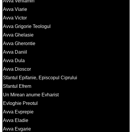
Avva Veniamin
Avva Viarie
Avva Victor
Avva Grigorie Teologul
Avva Ghelasie
Avva Gherontie
Avva Daniil
Avva Dula
Avva Dioscor
Sfantul Epifanie, Episcopul Ciprului
Sfantul Efrem
Un Mirean anume Evharist
Evloghie Preotul
Avva Evprepie
Avva Eladie
Avva Evgarie