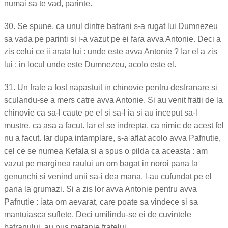
numai sa te vad, parinte.
30. Se spune, ca unul dintre batrani s-a rugat lui Dumnezeu
sa vada pe parinti si i-a vazut pe ei fara avva Antonie. Deci a
zis celui ce ii arata lui : unde este avva Antonie ? Iar el a zis
lui : in locul unde este Dumnezeu, acolo este el.
31. Un frate a fost napastuit in chinovie pentru desfranare si
sculandu-se a mers catre avva Antonie. Si au venit fratii de la
chinovie ca sa-l caute pe el si sa-l ia si au inceput sa-l
mustre, ca asa a facut. Iar el se indrepta, ca nimic de acest fel
nu a facut. Iar dupa intamplare, s-a aflat acolo avva Pafnutie,
cel ce se numea Kefala si a spus o pilda ca aceasta : am
vazut pe marginea raului un om bagat in noroi pana la
genunchi si venind unii sa-i dea mana, l-au cufundat pe el
pana la grumazi. Si a zis lor avva Antonie pentru avva
Pafnutie : iata om aevarat, care poate sa vindece si sa
mantuiasca suflete. Deci umilindu-se ei de cuvintele
batranului, au pus metanie fratelui.