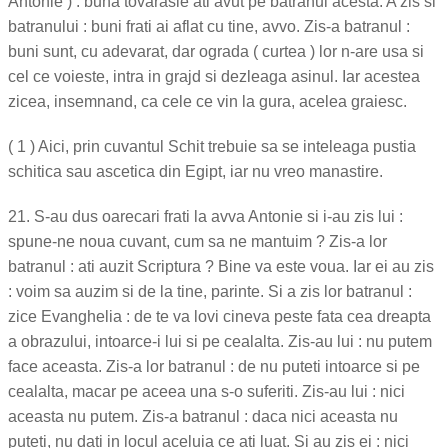
Antonie ) : buna tovarasie ati avut pe batranul acesta. A zis si
batranului : buni frati ai aflat cu tine, avvo. Zis-a batranul :
buni sunt, cu adevarat, dar ograda ( curtea ) lor n-are usa si
cel ce voieste, intra in grajd si dezleaga asinul. Iar acestea
zicea, insemnand, ca cele ce vin la gura, acelea graiesc.
( 1 ) Aici, prin cuvantul Schit trebuie sa se inteleaga pustia
schitica sau ascetica din Egipt, iar nu vreo manastire.
21. S-au dus oarecari frati la avva Antonie si i-au zis lui :
spune-ne noua cuvant, cum sa ne mantuim ? Zis-a lor
batranul : ati auzit Scriptura ? Bine va este voua. Iar ei au zis
: voim sa auzim si de la tine, parinte. Si a zis lor batranul :
zice Evanghelia : de te va lovi cineva peste fata cea dreapta
a obrazului, intoarce-i lui si pe cealalta. Zis-au lui : nu putem
face aceasta. Zis-a lor batranul : de nu puteti intoarce si pe
cealalta, macar pe aceea una s-o suferiti. Zis-au lui : nici
aceasta nu putem. Zis-a batranul : daca nici aceasta nu
puteti, nu dati in locul aceluia ce ati luat. Si au zis ei : nici