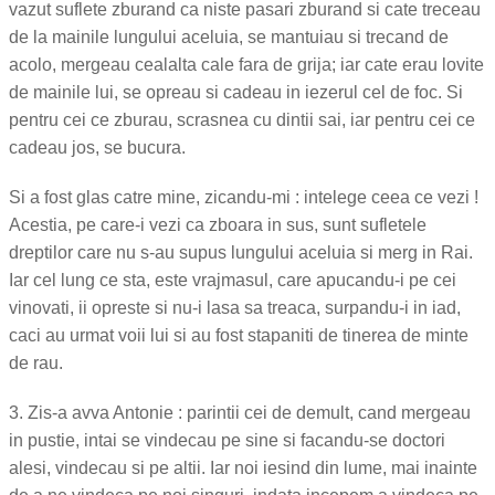
vazut suflete zburand ca niste pasari zburand si cate treceau
de la mainile lungului aceluia, se mantuiau si trecand de
acolo, mergeau cealalta cale fara de grija; iar cate erau lovite
de mainile lui, se opreau si cadeau in iezerul cel de foc. Si
pentru cei ce zburau, scrasnea cu dintii sai, iar pentru cei ce
cadeau jos, se bucura.
Si a fost glas catre mine, zicandu-mi : intelege ceea ce vezi !
Acestia, pe care-i vezi ca zboara in sus, sunt sufletele
dreptilor care nu s-au supus lungului aceluia si merg in Rai.
Iar cel lung ce sta, este vrajmasul, care apucandu-i pe cei
vinovati, ii opreste si nu-i lasa sa treaca, surpandu-i in iad,
caci au urmat voii lui si au fost stapaniti de tinerea de minte
de rau.
3. Zis-a avva Antonie : parintii cei de demult, cand mergeau
in pustie, intai se vindecau pe sine si facandu-se doctori
alesi, vindecau si pe altii. Iar noi iesind din lume, mai inainte