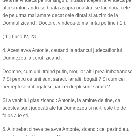
de a ne vindeca pe noi singuri, indata incepem a vindeca pe
altii si intorcandu-se boala asupra noastra, se fac noua cele
de pe urma mai amare decat cele dintai si auzim de la
Domnul zicand : Doctore, vindeca-te mai intai pe tine ( 1 ).
( 1 ) Luca IV, 23
4. Acest avva Antonie, cautand la adancul judecatilor lui
Dumnezeu, a cerut, zicand :
Doamne, cum unii traind putin, mor, iar altii prea imbatranesc
? Si pentru ce unii sunt saraci, iar altii bogati ? Si cum cei
nedrepti se imbogatesc, iar cei drepti sunt saraci ?
Si a venit lui glas zicand : Antonie, ia aminte de tine, ca
acestea sunt judecati ale lui Dumnezeu si nu-ti este tie de
folos a le sti.
5. A intrebat cineva pe avva Antonie, zicand : ce, pazind eu,