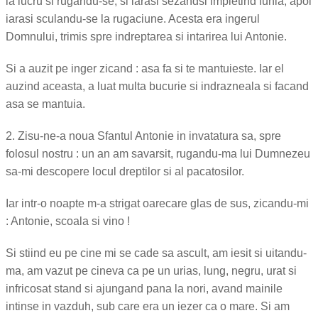
la lucru si rugandu-se, si iarasi sezandsi impletind funia; apoi
iarasi sculandu-se la rugaciune. Acesta era ingerul
Domnului, trimis spre indreptarea si intarirea lui Antonie.
Si a auzit pe inger zicand : asa fa si te mantuieste. Iar el
auzind aceasta, a luat multa bucurie si indrazneala si facand
asa se mantuia.
2. Zisu-ne-a noua Sfantul Antonie in invatatura sa, spre
folosul nostru : un an am savarsit, rugandu-ma lui Dumnezeu
sa-mi descopere locul dreptilor si al pacatosilor.
Iar intr-o noapte m-a strigat oarecare glas de sus, zicandu-mi
: Antonie, scoala si vino !
Si stiind eu pe cine mi se cade sa ascult, am iesit si uitandu-
ma, am vazut pe cineva ca pe un urias, lung, negru, urat si
infricosat stand si ajungand pana la nori, avand mainile
intinse in vazduh, sub care era un iezer ca o mare. Si am