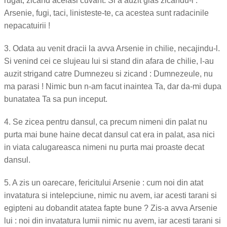
rugat, zicand acelasi cuvant. Si a auzit glas zicandu-i :
Arsenie, fugi, taci, linisteste-te, ca acestea sunt radacinile
nepacatuirii !
3. Odata au venit dracii la avva Arsenie in chilie, necajindu-l.
Si venind cei ce slujeau lui si stand din afara de chilie, l-au
auzit strigand catre Dumnezeu si zicand : Dumnezeule, nu
ma parasi ! Nimic bun n-am facut inaintea Ta, dar da-mi dupa
bunatatea Ta sa pun inceput.
4. Se zicea pentru dansul, ca precum nimeni din palat nu
purta mai bune haine decat dansul cat era in palat, asa nici
in viata calugareasca nimeni nu purta mai proaste decat
dansul.
5. A zis un oarecare, fericitului Arsenie : cum noi din atat
invatatura si intelepciune, nimic nu avem, iar acesti tarani si
egipteni au dobandit atatea fapte bune ? Zis-a avva Arsenie
lui : noi din invatatura lumii nimic nu avem, iar acesti tarani si