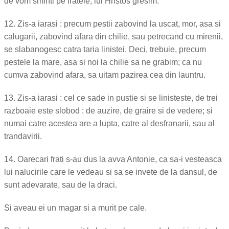
de vom sminti pe fratele, lui Hristos gresim.
12. Zis-a iarasi : precum pestii zabovind la uscat, mor, asa si
calugarii, zabovind afara din chilie, sau petrecand cu mirenii,
se slabanogesc catra taria linistei. Deci, trebuie, precum
pestele la mare, asa si noi la chilie sa ne grabim; ca nu
cumva zabovind afara, sa uitam pazirea cea din launtru.
13. Zis-a iarasi : cel ce sade in pustie si se linisteste, de trei
razboaie este slobod : de auzire, de graire si de vedere; si
numai catre acestea are a lupta, catre al desfranarii, sau al
trandavirii.
14. Oarecari frati s-au dus la avva Antonie, ca sa-i vesteasca
lui nalucirile care le vedeau si sa se invete de la dansul, de
sunt adevarate, sau de la draci.
Si aveau ei un magar si a murit pe cale.