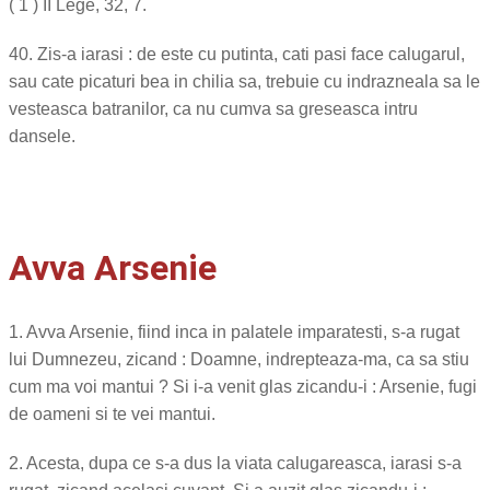
( 1 ) II Lege, 32, 7.
40. Zis-a iarasi : de este cu putinta, cati pasi face calugarul,
sau cate picaturi bea in chilia sa, trebuie cu indrazneala sa le
vesteasca batranilor, ca nu cumva sa greseasca intru
dansele.
Avva Arsenie
1. Avva Arsenie, fiind inca in palatele imparatesti, s-a rugat
lui Dumnezeu, zicand : Doamne, indrepteaza-ma, ca sa stiu
cum ma voi mantui ? Si i-a venit glas zicandu-i : Arsenie, fugi
de oameni si te vei mantui.
2. Acesta, dupa ce s-a dus la viata calugareasca, iarasi s-a