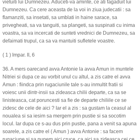
vietuiti lui Dumnezeu. Aduceti-va aminte, ce ati fagaduit lui
Dumnezeu. Ca cere aceasta de la voi in ziua judecatii : sa
flamanziti, sa insetati, sa umblati in haine sarace, sa
privegheati, sa va tanguiti, sa plangeti, sa suspinati cu inima
voastra, sa va incercati de sunteti vrednici de Dumnezeu, sa
defaimati trupul, ca sa va mantuiti sufletele voastre.
( 1 ) Impar. II, 6
36. A mers oarecand avva Antonie la avva Amun in muntele
Nitriei si dupa ce au vorbit unul cu altul, a zis catre el avva
Amun : fiindca prin rugaciunile tale s-au inmultit fratii si
voiesc unii dintr-insii sa zideasca chilii departe, ca sa se
linisteasca, cat poruncesti sa fie de departe chiliile ce se
zidesc de cele de aici ? Iar el a zis : sa gustam la ceasul al
noualea si sa iesim sa mergem prin pustie si sa socotim
locul. Iar dupa ce s-au dus prin pustie, pana a venit sa apuna
soarele, a zis catre el ( Amun ) avva Antonie : sa facem
rugaciune si sa punem aici cruce, ca aici sa zideasca cei ce