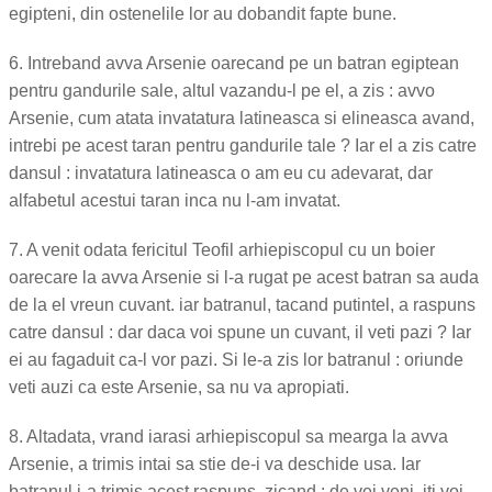
egipteni, din ostenelile lor au dobandit fapte bune.
6. Intreband avva Arsenie oarecand pe un batran egiptean
pentru gandurile sale, altul vazandu-l pe el, a zis : avvo
Arsenie, cum atata invatatura latineasca si elineasca avand,
intrebi pe acest taran pentru gandurile tale ? Iar el a zis catre
dansul : invatatura latineasca o am eu cu adevarat, dar
alfabetul acestui taran inca nu l-am invatat.
7. A venit odata fericitul Teofil arhiepiscopul cu un boier
oarecare la avva Arsenie si l-a rugat pe acest batran sa auda
de la el vreun cuvant. iar batranul, tacand putintel, a raspuns
catre dansul : dar daca voi spune un cuvant, il veti pazi ? Iar
ei au fagaduit ca-l vor pazi. Si le-a zis lor batranul : oriunde
veti auzi ca este Arsenie, sa nu va apropiati.
8. Altadata, vrand iarasi arhiepiscopul sa mearga la avva
Arsenie, a trimis intai sa stie de-i va deschide usa. Iar
batranul i-a trimis acest raspuns, zicand : de vei veni, iti voi