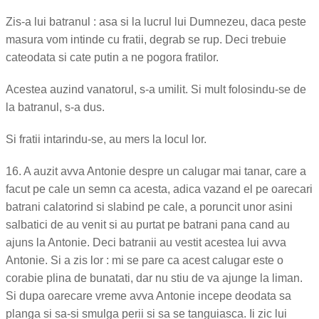
Zis-a lui batranul : asa si la lucrul lui Dumnezeu, daca peste
masura vom intinde cu fratii, degrab se rup. Deci trebuie
cateodata si cate putin a ne pogora fratilor.
Acestea auzind vanatorul, s-a umilit. Si mult folosindu-se de
la batranul, s-a dus.
Si fratii intarindu-se, au mers la locul lor.
16. A auzit avva Antonie despre un calugar mai tanar, care a
facut pe cale un semn ca acesta, adica vazand el pe oarecari
batrani calatorind si slabind pe cale, a poruncit unor asini
salbatici de au venit si au purtat pe batrani pana cand au
ajuns la Antonie. Deci batranii au vestit acestea lui avva
Antonie. Si a zis lor : mi se pare ca acest calugar este o
corabie plina de bunatati, dar nu stiu de va ajunge la liman.
Si dupa oarecare vreme avva Antonie incepe deodata sa
planga si sa-si smulga perii si sa se tanguiasca. Ii zic lui