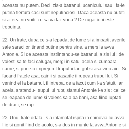
aceasta nu putem. Deci, zis-a batranul, ucenicului sau : fa-le
putina fiertura caci sunt neputinciosi. Daca aceasta nu puteti
si aceea nu voiti, ce sa va fac voua ? De rugaciuni este
trebuinta.
22. Un frate, dupa ce s-a lepadat de lume si a impartit averile
sale saracilor, tinand putine pentru sine, a mers la avva
Antonie. Si de aceasta instiintandu-se batranul, a zis lui : de
voiesti sa te faci calugar, mergi in satul acela si cumpara
carne, si pune-o imprejurul trupului tau gol si asa vino aici. Si
facand fratele asa, cainii si pasarile ii rupeau trupul lui. Si
venind el la batarnul, il intreba, de a facut cum l-a sfatuit. Iar
acela, aratandu-i trupul lui rupt, sfantul Antonie i-a zis : cei ce
se leapada de lume si voiesc sa aiba bani, asa fiind luptati
de draci, se rup.
23. Unui frate odata i s-a intamplat ispita in chinovia lui avva
Ilie si gonit fiind de acolo, s-a dus in munte la avva Antonie si