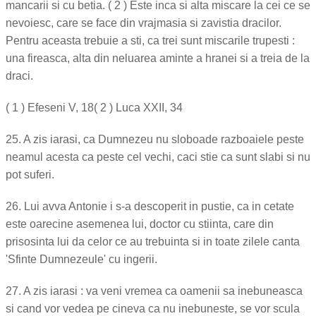
mancarii si cu betia. ( 2 ) Este inca si alta miscare la cei ce se
nevoiesc, care se face din vrajmasia si zavistia dracilor.
Pentru aceasta trebuie a sti, ca trei sunt miscarile trupesti :
una fireasca, alta din neluarea aminte a hranei si a treia de la
draci.
( 1 ) Efeseni V, 18( 2 ) Luca XXII, 34
25. A zis iarasi, ca Dumnezeu nu sloboade razboaiele peste
neamul acesta ca peste cel vechi, caci stie ca sunt slabi si nu
pot suferi.
26. Lui avva Antonie i s-a descoperit in pustie, ca in cetate
este oarecine asemenea lui, doctor cu stiinta, care din
prisosinta lui da celor ce au trebuinta si in toate zilele canta
'Sfinte Dumnezeule' cu ingerii.
27. A zis iarasi : va veni vremea ca oamenii sa inebuneasca
si cand vor vedea pe cineva ca nu inebuneste, se vor scula