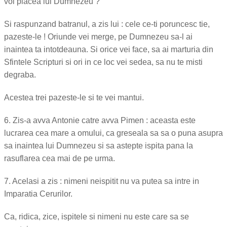
voi placea lui Dumnezeu ?
Si raspunzand batranul, a zis lui : cele ce-ti poruncesc tie,
pazeste-le ! Oriunde vei merge, pe Dumnezeu sa-l ai
inaintea ta intotdeauna. Si orice vei face, sa ai marturia din
Sfintele Scripturi si ori in ce loc vei sedea, sa nu te misti
degraba.
Acestea trei pazeste-le si te vei mantui.
6. Zis-a avva Antonie catre avva Pimen : aceasta este
lucrarea cea mare a omului, ca greseala sa sa o puna asupra
sa inaintea lui Dumnezeu si sa astepte ispita pana la
rasuflarea cea mai de pe urma.
7. Acelasi a zis : nimeni neispitit nu va putea sa intre in
Imparatia Cerurilor.
Ca, ridica, zice, ispitele si nimeni nu este care sa se