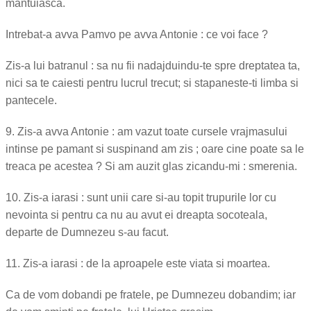
mantuiasca.
Intrebat-a avva Pamvo pe avva Antonie : ce voi face ?
Zis-a lui batranul : sa nu fii nadajduindu-te spre dreptatea ta,
nici sa te caiesti pentru lucrul trecut; si stapaneste-ti limba si
pantecele.
9. Zis-a avva Antonie : am vazut toate cursele vrajmasului
intinse pe pamant si suspinand am zis ; oare cine poate sa le
treaca pe acestea ? Si am auzit glas zicandu-mi : smerenia.
10. Zis-a iarasi : sunt unii care si-au topit trupurile lor cu
nevointa si pentru ca nu au avut ei dreapta socoteala,
departe de Dumnezeu s-au facut.
11. Zis-a iarasi : de la aproapele este viata si moartea.
Ca de vom dobandi pe fratele, pe Dumnezeu dobandim; iar