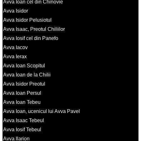
Avva Ioan cel din Chinovie
Avva Isidor
Avva Isidor Pelusiotul
Avva Isaac, Preotul Chiliilor
Avva Iosif cel din Panefo
Avva Iacov
Avva Ierax
Avva Ioan Scopitul
Avva Ioan de la Chilii
Avva Isidor Preotul
Avva Ioan Persul
Avva Ioan Tebeu
Avva Ioan, ucenicul lui Avva Pavel
Avva Isaac Tebeul
Avva Iosif Tebeul
Avva Ilarion