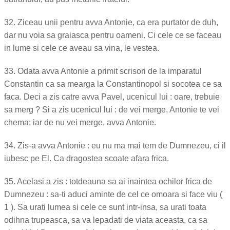
32. Ziceau unii pentru avva Antonie, ca era purtator de duh,
dar nu voia sa graiasca pentru oameni. Ci cele ce se faceau
in lume si cele ce aveau sa vina, le vestea.
33. Odata avva Antonie a primit scrisori de la imparatul
Constantin ca sa mearga la Constantinopol si socotea ce sa
faca. Deci a zis catre avva Pavel, ucenicul lui : oare, trebuie
sa merg ? Si a zis ucenicul lui : de vei merge, Antonie te vei
chema; iar de nu vei merge, avva Antonie.
34. Zis-a avva Antonie : eu nu ma mai tem de Dumnezeu, ci il
iubesc pe El. Ca dragostea scoate afara frica.
35. Acelasi a zis : totdeauna sa ai inaintea ochilor frica de
Dumnezeu : sa-ti aduci aminte de cel ce omoara si face viu (
1 ). Sa urati lumea si cele ce sunt intr-insa, sa urati toata
odihna trupeasca, sa va lepadati de viata aceasta, ca sa