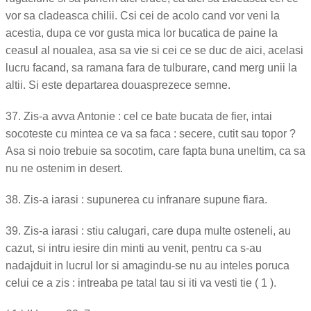
vor sa cladeasca chilii. Csi cei de acolo cand vor veni la
acestia, dupa ce vor gusta mica lor bucatica de paine la
ceasul al noualea, asa sa vie si cei ce se duc de aici, acelasi
lucru facand, sa ramana fara de tulburare, cand merg unii la
altii. Si este departarea douasprezece semne.
37. Zis-a avva Antonie : cel ce bate bucata de fier, intai
socoteste cu mintea ce va sa faca : secere, cutit sau topor ?
Asa si noio trebuie sa socotim, care fapta buna uneltim, ca sa
nu ne ostenim in desert.
38. Zis-a iarasi : supunerea cu infranare supune fiara.
39. Zis-a iarasi : stiu calugari, care dupa multe osteneli, au
cazut, si intru iesire din minti au venit, pentru ca s-au
nadajduit in lucrul lor si amagindu-se nu au inteles poruca
celui ce a zis : intreaba pe tatal tau si iti va vesti tie ( 1 ).