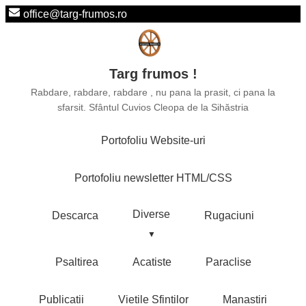
office@targ-frumos.ro
Targ frumos !
Rabdare, rabdare, rabdare , nu pana la prasit, ci pana la
sfarsit. Sfântul Cuvios Cleopa de la Sihăstria
Portofoliu Website-uri
Portofoliu newsletter HTML/CSS
Diverse
Descarca
Rugaciuni
Psaltirea
Acatiste
Paraclise
Publicatii
Vietile Sfintilor
Manastiri