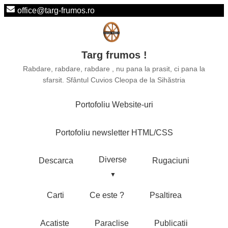
office@targ-frumos.ro
Targ frumos !
Rabdare, rabdare, rabdare , nu pana la prasit, ci pana la
sfarsit. Sfântul Cuvios Cleopa de la Sihăstria
Portofoliu Website-uri
Portofoliu newsletter HTML/CSS
Diverse
Descarca
Rugaciuni
Carti
Ce este ?
Psaltirea
Acatiste
Paraclise
Publicatii