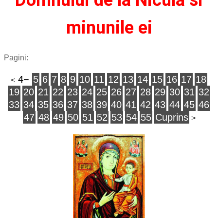
minunile ei
Pagini:
4
5
6
7
8
9
10
11
12
13
14
15
16
17
18
<
19
20
21
22
23
24
25
26
27
28
29
30
31
32
33
34
35
36
37
38
39
40
41
42
43
44
45
46
47
48
49
50
51
52
53
54
55
Cuprins
>