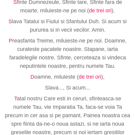
S
finte Dumnezeule, Sfinte tare, Sfinte fara de
moarte, miluieste-ne pe noi (
de trei ori
).
S
lava Tatalui si Fiului si Sfantului Duh. Si acum si
pururea si in vecii vecilor. Amin.
P
reasfanta Treime, miluieste-ne pe noi. Doamne,
curateste pacatele noastre. Stapane, iarta
faradelegile nostre. Sfinte, cerceteaza si vindeca
neputintele noastre, pentru numele Tau.
D
oamne, miluieste (
de trei ori
),
Slava..., Si acum...
T
atal nostru Care esti in ceruri, sfinteasca-se
numele Tau, vie Imparatia Ta, faca-se voia Ta
precum in cer asa si pe pamant. Painea noastra cea
spre fiinta da-ne-o noua astazi, si ne iarta noua
greselile noastre, precum si noi iertam gresitilor