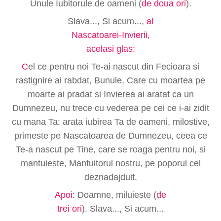
Unule Iubitorule de oameni (
de doua ori
).
Slava..., Si acum...,
al
Nascatoarei-Invierii,
acelasi glas:
C
el ce pentru noi Te-ai nascut din Fecioara si
rastignire ai rabdat, Bunule, Care cu moartea pe
moarte ai pradat si Invierea ai aratat ca un
Dumnezeu, nu trece cu vederea pe cei ce i-ai zidit
cu mana Ta; arata iubirea Ta de oameni, milostive,
primeste pe Nascatoarea de Dumnezeu, ceea ce
Te-a nascut pe Tine, care se roaga pentru noi, si
mantuieste, Mantuitorul nostru, pe poporul cel
deznadajduit.
Apoi:
Doamne, miluieste (
de
trei ori
). Slava..., Si acum...