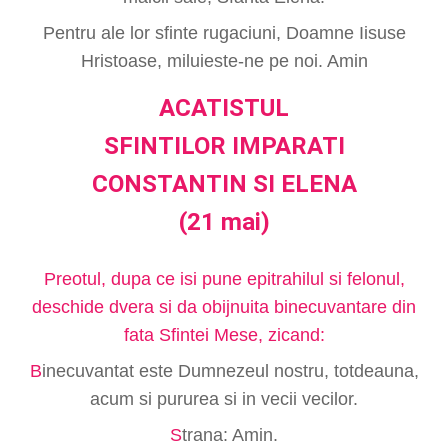
Pentru ale lor sfinte rugaciuni, Doamne Iisuse
Hristoase, miluieste-ne pe noi. Amin
ACATISTUL
SFINTILOR IMPARATI
CONSTANTIN SI ELENA
(21 mai)
Preotul, dupa ce isi pune epitrahilul si felonul,
deschide dvera si da obijnuita binecuvantare din
fata Sfintei Mese, zicand:
B
inecuvantat este Dumnezeul nostru, totdeauna,
acum si pururea si in vecii vecilor.
S
trana: Amin.