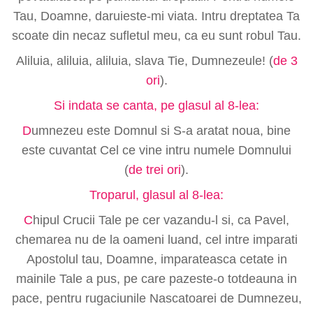
Tau, Doamne, daruieste-mi viata. Intru dreptatea Ta
scoate din necaz sufletul meu, ca eu sunt robul Tau.
Aliluia, aliluia, aliluia, slava Tie, Dumnezeule! (
de 3
ori
).
Si indata se canta, pe glasul al 8-lea:
D
umnezeu este Domnul si S-a aratat noua, bine
este cuvantat Cel ce vine intru numele Domnului
(
de trei ori
).
Troparul, glasul al 8-lea:
C
hipul Crucii Tale pe cer vazandu-l si, ca Pavel,
chemarea nu de la oameni luand, cel intre imparati
Apostolul tau, Doamne, imparateasca cetate in
mainile Tale a pus, pe care pazeste-o totdeauna in
pace, pentru rugaciunile Nascatoarei de Dumnezeu,