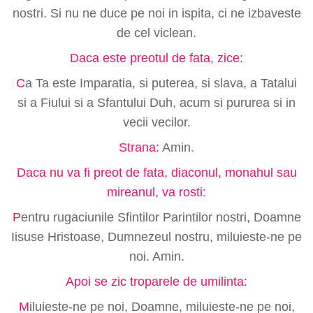
nostri. Si nu ne duce pe noi in ispita, ci ne izbaveste
de cel viclean.
Daca este preotul de fata, zice:
C
a Ta este Imparatia, si puterea, si slava, a Tatalui
si a Fiului si a Sfantului Duh, acum si pururea si in
vecii vecilor.
Strana:
Amin.
Daca nu va fi preot de fata, diaconul, monahul sau
mireanul, va rosti:
P
entru rugaciunile Sfintilor Parintilor nostri, Doamne
Iisuse Hristoase, Dumnezeul nostru, miluieste-ne pe
noi. Amin.
Apoi se zic troparele de umilinta:
M
iluieste-ne pe noi, Doamne, miluieste-ne pe noi,