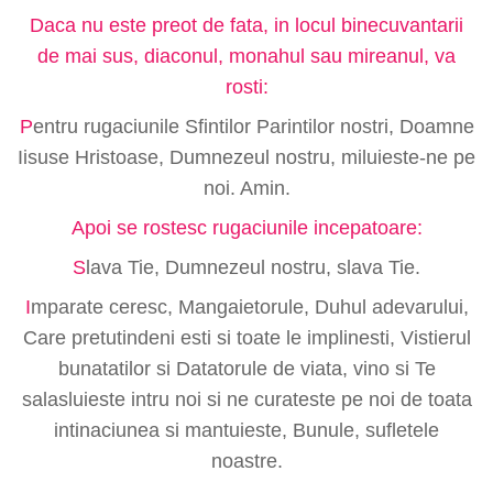
Daca nu este preot de fata, in locul binecuvantarii
de mai sus, diaconul, monahul sau mireanul, va
rosti:
P
entru rugaciunile Sfintilor Parintilor nostri, Doamne
Iisuse Hristoase, Dumnezeul nostru, miluieste-ne pe
noi. Amin.
Apoi se rostesc rugaciunile incepatoare:
S
lava Tie, Dumnezeul nostru, slava Tie.
I
mparate ceresc, Mangaietorule, Duhul adevarului,
Care pretutindeni esti si toate le implinesti, Vistierul
bunatatilor si Datatorule de viata, vino si Te
salasluieste intru noi si ne curateste pe noi de toata
intinaciunea si mantuieste, Bunule, sufletele
noastre.