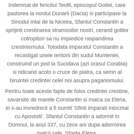
Indemnat de fericitul Teofil, episcopul Gotiei, care
pastorea la nordul Dunarii (Dacia) si participase la
Sinodul intai de la Niceea, Sfantul Constantin a
sprijinit crestinarea stramosilor nostri, cerand gotilor
cotropitori sa nu impiedice raspandirea
crestinismului. Totodata imparatul Constantin a
recastigat unele teritorii din sudul Munteniei,
construind un pod la Sucidava (azi orasul Corabia)
si ridicand acolo o cruce de piatra, ca semn al
biruintei credintei celei noi asupra paganismului.
Pentru toate aceste fapte de folos credintei crestine,
savarsite de marele Constantin si maica sa Elena,
ei s-au invrednicit a fi numiti 'Sfinti imparati intocmai
cu Apostolii'. Sfantul Constantin a adormit in
Domnul, la anul 337, cu zece ani dupa adormirea
maicii sale, Sfanta Elena.