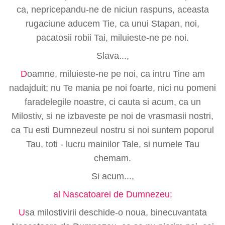
ca, nepricepandu-ne de niciun raspuns, aceasta
rugaciune aducem Tie, ca unui Stapan, noi,
pacatosii robii Tai, miluieste-ne pe noi.
Slava...,
D
oamne, miluieste-ne pe noi, ca intru Tine am
nadajduit; nu Te mania pe noi foarte, nici nu pomeni
faradelegile noastre, ci cauta si acum, ca un
Milostiv, si ne izbaveste pe noi de vrasmasii nostri,
ca Tu esti Dumnezeul nostru si noi suntem poporul
Tau, toti - lucru mainilor Tale, si numele Tau
chemam.
Si acum...,
al Nascatoarei de Dumnezeu:
U
sa milostivirii deschide-o noua, binecuvantata