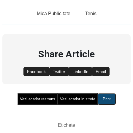
Mica Publicitate
Tenis
Share Article
Facebook
Twitter
LinkedIn
Email
Vezi acatist restrans
Vezi acatist in strofe
Print
Etichete