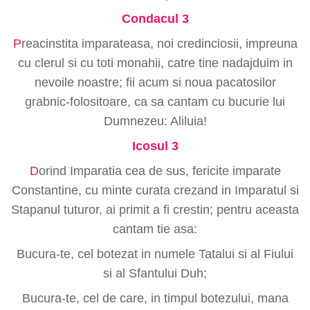
Condacul 3
P
reacinstita imparateasa, noi credinciosii, impreuna
cu clerul si cu toti monahii, catre tine nadajduim in
nevoile noastre; fii acum si noua pacatosilor
grabnic-folositoare, ca sa cantam cu bucurie lui
Dumnezeu: Aliluia!
Icosul 3
D
orind Imparatia cea de sus, fericite imparate
Constantine, cu minte curata crezand in Imparatul si
Stapanul tuturor, ai primit a fi crestin; pentru aceasta
cantam tie asa:
Bucura-te, cel botezat in numele Tatalui si al Fiului
si al Sfantului Duh;
Bucura-te, cel de care, in timpul botezului, mana