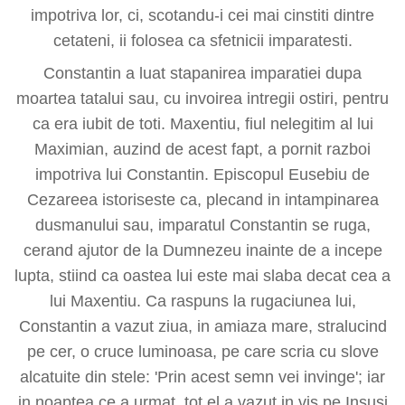
impotriva lor, ci, scotandu-i cei mai cinstiti dintre
cetateni, ii folosea ca sfetnicii imparatesti.
Constantin a luat stapanirea imparatiei dupa
moartea tatalui sau, cu invoirea intregii ostiri, pentru
ca era iubit de toti. Maxentiu, fiul nelegitim al lui
Maximian, auzind de acest fapt, a pornit razboi
impotriva lui Constantin. Episcopul Eusebiu de
Cezareea istoriseste ca, plecand in intampinarea
dusmanului sau, imparatul Constantin se ruga,
cerand ajutor de la Dumnezeu inainte de a incepe
lupta, stiind ca oastea lui este mai slaba decat cea a
lui Maxentiu. Ca raspuns la rugaciunea lui,
Constantin a vazut ziua, in amiaza mare, stralucind
pe cer, o cruce luminoasa, pe care scria cu slove
alcatuite din stele: 'Prin acest semn vei invinge'; iar
in noaptea ce a urmat, tot el a vazut in vis pe Insusi