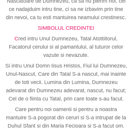
Nascatoare de Dumnezeu, ca sa nu pierim noi, cei
ce nadajduim intru tine, ci sa ne izbavim prin tine
din nevoi, ca tu esti mantuirea neamului crestinesc.
SIMBOLUL CREDINTEI
C
red intru Unul Dumnezeu, Tatal Atottiitorul,
Facatorul cerului si al pamantului, al tuturor celor
vazute si nevazute.
Si intru Unul Domn Iisus Hristos, Fiul lui Dumnezeu,
Unul-Nascut, Care din Tatal S-a nascut, mai inainte
de toti vecii. Lumina din Lumina, Dumnezeu
adevarat din Dumnezeu adevarat, nascut, nu facut;
Cel de o fiinta cu Tatal, prin care toate s-au facut.
Care pentru noi oamenii si pentru a noastra
mantuire S-a pogorat din ceruri si S-a intrupat de la
Duhul Sfant si din Maria Fecioara si S-a facut om.