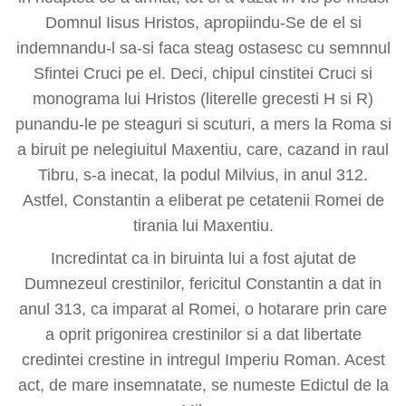
Domnul Iisus Hristos, apropiindu-Se de el si
indemnandu-l sa-si faca steag ostasesc cu semnnul
Sfintei Cruci pe el. Deci, chipul cinstitei Cruci si
monograma lui Hristos (literelle grecesti H si R)
punandu-le pe steaguri si scuturi, a mers la Roma si
a biruit pe nelegiuitul Maxentiu, care, cazand in raul
Tibru, s-a inecat, la podul Milvius, in anul 312.
Astfel, Constantin a eliberat pe cetatenii Romei de
tirania lui Maxentiu.
Incredintat ca in biruinta lui a fost ajutat de
Dumnezeul crestinilor, fericitul Constantin a dat in
anul 313, ca imparat al Romei, o hotarare prin care
a oprit prigonirea crestinilor si a dat libertate
credintei crestine in intregul Imperiu Roman. Acest
act, de mare insemnatate, se numeste Edictul de la