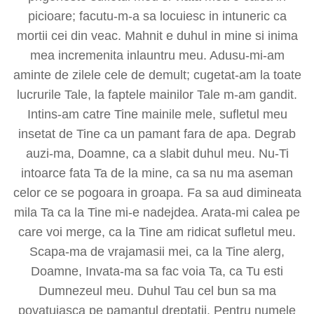
picioare; facutu-m-a sa locuiesc in intuneric ca
mortii cei din veac. Mahnit e duhul in mine si inima
mea incremenita inlauntru meu. Adusu-mi-am
aminte de zilele cele de demult; cugetat-am la toate
lucrurile Tale, la faptele mainilor Tale m-am gandit.
Intins-am catre Tine mainile mele, sufletul meu
insetat de Tine ca un pamant fara de apa. Degrab
auzi-ma, Doamne, ca a slabit duhul meu. Nu-Ti
intoarce fata Ta de la mine, ca sa nu ma aseman
celor ce se pogoara in groapa. Fa sa aud dimineata
mila Ta ca la Tine mi-e nadejdea. Arata-mi calea pe
care voi merge, ca la Tine am ridicat sufletul meu.
Scapa-ma de vrajamasii mei, ca la Tine alerg,
Doamne, Invata-ma sa fac voia Ta, ca Tu esti
Dumnezeul meu. Duhul Tau cel bun sa ma
povatuiasca pe pamantul dreptatii. Pentru numele