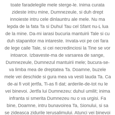
toate faradelegile mele sterge-le. Inima curata
zideste intru mine, Dumnezeule, si duh drept
innoieste intru cele dinlauntru ale mele. Nu ma
lepda de la fata Ta si Duhul Tau cel Sfant nu-L lua
de la mine. Da-mi iarasi bucuria mantuirii Tale si cu
duh stapanitor ma intareste. Invata-voi pe cei fara
de lege caile Tale, si cei necredinciosi la Tine se vor
intoarce. Izbaveste-ma de varsarea de sange,
Dumnezeule, Dumnezul mantuirii mele; bucura-se-
va limba mea de dreptatea Ta. Doamne, buzele
mele vei deschide si gura mea va vesti lauda Ta. Ca
de-ai fi voit jertfa, Ti-as fi dat; arderile-de-tot nu le
vei binevoi. Jertfa lui Dumnezeu: duhul umilit; inima
infranta si smerita Dumnezeu nu o va urgisi. Fa
bine, Doamne, intru bunavoirea Ta, Sionului, si sa
se zideasca zidurile Ierusalimului. Atunci vei binevoi