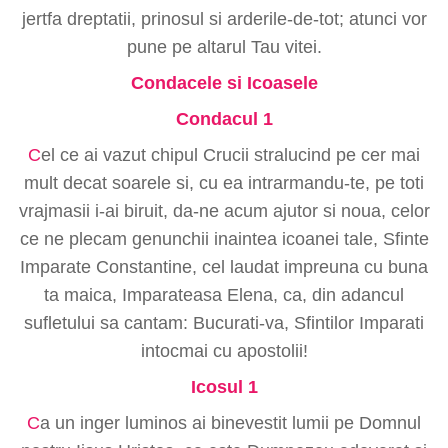
jertfa dreptatii, prinosul si arderile-de-tot; atunci vor
pune pe altarul Tau vitei.
Condacele si Icoasele
Condacul 1
C
el ce ai vazut chipul Crucii stralucind pe cer mai
mult decat soarele si, cu ea intrarmandu-te, pe toti
vrajmasii i-ai biruit, da-ne acum ajutor si noua, celor
ce ne plecam genunchii inaintea icoanei tale, Sfinte
Imparate Constantine, cel laudat impreuna cu buna
ta maica, Imparateasa Elena, ca, din adancul
sufletului sa cantam: Bucurati-va, Sfintilor Imparati
intocmai cu apostolii!
Icosul 1
C
a un inger luminos ai binevestit lumii pe Domnul