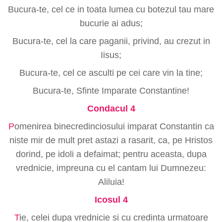
Bucura-te, cel ce in toata lumea cu botezul tau mare
bucurie ai adus;
Bucura-te, cel la care paganii, privind, au crezut in
Iisus;
Bucura-te, cel ce asculti pe cei care vin la tine;
Bucura-te, Sfinte Imparate Constantine!
Condacul 4
P
omenirea binecredinciosului imparat Constantin ca
niste mir de mult pret astazi a rasarit, ca, pe Hristos
dorind, pe idoli a defaimat; pentru aceasta, dupa
vrednicie, impreuna cu el cantam lui Dumnezeu:
Aliluia!
Icosul 4
T
ie, celei dupa vrednicie si cu credinta urmatoare