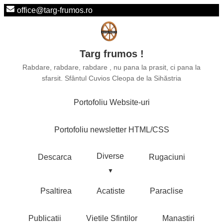
office@targ-frumos.ro
Targ frumos !
Rabdare, rabdare, rabdare , nu pana la prasit, ci pana la
sfarsit. Sfântul Cuvios Cleopa de la Sihăstria
Portofoliu Website-uri
Portofoliu newsletter HTML/CSS
Diverse
Descarca
Rugaciuni
Psaltirea
Acatiste
Paraclise
Publicatii
Vietile Sfintilor
Manastiri