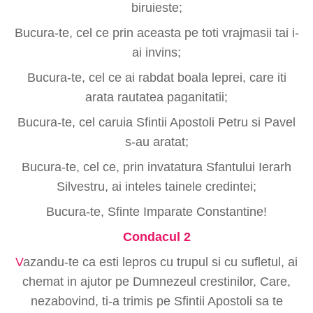
biruieste;
Bucura-te, cel ce prin aceasta pe toti vrajmasii tai i-
ai invins;
Bucura-te, cel ce ai rabdat boala leprei, care iti
arata rautatea paganitatii;
Bucura-te, cel caruia Sfintii Apostoli Petru si Pavel
s-au aratat;
Bucura-te, cel ce, prin invatatura Sfantului Ierarh
Silvestru, ai inteles tainele credintei;
Bucura-te, Sfinte Imparate Constantine!
Condacul 2
V
azandu-te ca esti lepros cu trupul si cu sufletul, ai
chemat in ajutor pe Dumnezeul crestinilor, Care,
nezabovind, ti-a trimis pe Sfintii Apostoli sa te