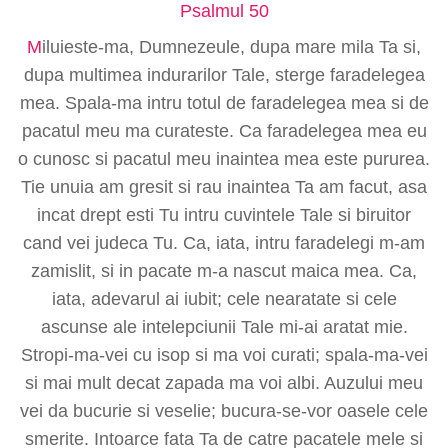
Psalmul 50
M
iluieste-ma, Dumnezeule, dupa mare mila Ta si,
dupa multimea indurarilor Tale, sterge faradelegea
mea. Spala-ma intru totul de faradelegea mea si de
pacatul meu ma curateste. Ca faradelegea mea eu
o cunosc si pacatul meu inaintea mea este pururea.
Tie unuia am gresit si rau inaintea Ta am facut, asa
incat drept esti Tu intru cuvintele Tale si biruitor
cand vei judeca Tu. Ca, iata, intru faradelegi m-am
zamislit, si in pacate m-a nascut maica mea. Ca,
iata, adevarul ai iubit; cele nearatate si cele
ascunse ale intelepciunii Tale mi-ai aratat mie.
Stropi-ma-vei cu isop si ma voi curati; spala-ma-vei
si mai mult decat zapada ma voi albi. Auzului meu
vei da bucurie si veselie; bucura-se-vor oasele cele
smerite. Intoarce fata Ta de catre pacatele mele si