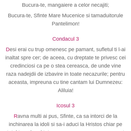
Bucura-te, mangaiere a celor necajiti;
Bucura-te, Sfinte Mare Mucenice si tamaduitorule
Pantelimon!
Condacul 3
D
esi erai cu trup omenesc pe pamant, sufletul ti l-ai
inaltat spre cer; de aceea, cu dreptate te privesc cei
credinciosi ca pe o stea cereasca, de unde vine
raza nadejdii de izbavire in toate necazurile; pentru
aceasta, impreuna cu tine cantam lui Dumnezeu:
Aliluia!
Icosul 3
R
avna multi ai pus, Sfinte, ca sa intorci de la
inchinarea la idoli si sa-i aduci la Hristos chiar pe