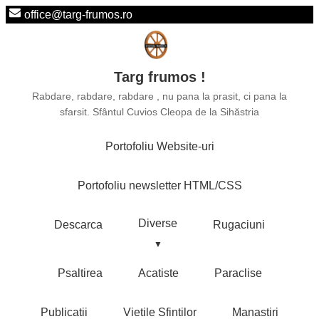
office@targ-frumos.ro
Targ frumos !
Rabdare, rabdare, rabdare , nu pana la prasit, ci pana la
sfarsit. Sfântul Cuvios Cleopa de la Sihăstria
Portofoliu Website-uri
Portofoliu newsletter HTML/CSS
Diverse
Descarca
Rugaciuni
Psaltirea
Acatiste
Paraclise
Publicatii
Vietile Sfintilor
Manastiri