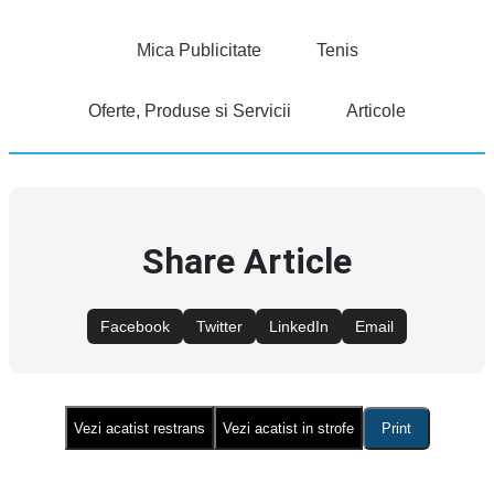
Mica Publicitate
Tenis
Oferte, Produse si Servicii
Articole
Share Article
Facebook
Twitter
LinkedIn
Email
Vezi acatist restrans
Vezi acatist in strofe
Print