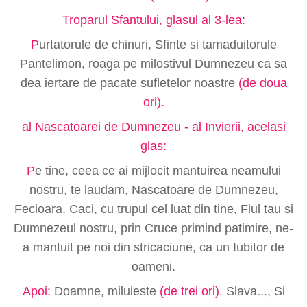
Troparul Sfantului, glasul al 3-lea:
P
urtatorule de chinuri, Sfinte si tamaduitorule
Pantelimon, roaga pe milostivul Dumnezeu ca sa
dea iertare de pacate sufletelor noastre
(de doua
ori).
al Nascatoarei de Dumnezeu - al Invierii, acelasi
glas:
P
e tine, ceea ce ai mijlocit mantuirea neamului
nostru, te laudam, Nascatoare de Dumnezeu,
Fecioara. Caci, cu trupul cel luat din tine, Fiul tau si
Dumnezeul nostru, prin Cruce primind patimire, ne-
a mantuit pe noi din stricaciune, ca un Iubitor de
oameni.
Apoi:
Doamne, miluieste
(de trei ori).
Slava..., Si