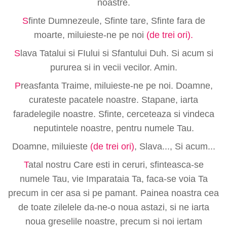
noastre.
S
finte Dumnezeule, Sfinte tare, Sfinte fara de
moarte, miluieste-ne pe noi
(de trei ori).
S
lava Tatalui si FIului si Sfantului Duh. Si acum si
pururea si in vecii vecilor. Amin.
P
reasfanta Traime, miluieste-ne pe noi. Doamne,
curateste pacatele noastre. Stapane, iarta
faradelegile noastre. Sfinte, cerceteaza si vindeca
neputintele noastre, pentru numele Tau.
Doamne, miluieste
(de trei ori)
, Slava..., Si acum...
T
atal nostru Care esti in ceruri, sfinteasca-se
numele Tau, vie Imparataia Ta, faca-se voia Ta
precum in cer asa si pe pamant. Painea noastra cea
de toate zilelele da-ne-o noua astazi, si ne iarta
noua greselile noastre, precum si noi iertam