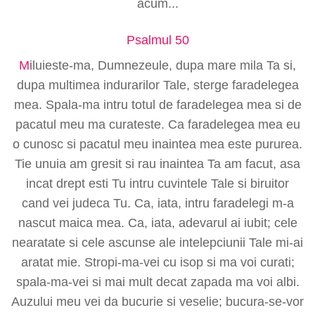
acum...
Psalmul 50
M
iluieste-ma, Dumnezeule, dupa mare mila Ta si,
dupa multimea indurarilor Tale, sterge faradelegea
mea. Spala-ma intru totul de faradelegea mea si de
pacatul meu ma curateste. Ca faradelegea mea eu
o cunosc si pacatul meu inaintea mea este pururea.
Tie unuia am gresit si rau inaintea Ta am facut, asa
incat drept esti Tu intru cuvintele Tale si biruitor
cand vei judeca Tu. Ca, iata, intru faradelegi m-a
nascut maica mea. Ca, iata, adevarul ai iubit; cele
nearatate si cele ascunse ale intelepciunii Tale mi-ai
aratat mie. Stropi-ma-vei cu isop si ma voi curati;
spala-ma-vei si mai mult decat zapada ma voi albi.
Auzului meu vei da bucurie si veselie; bucura-se-vor