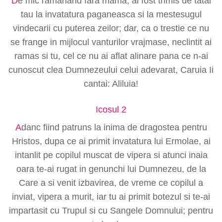
D
e mic ramanand fara mama, ai fost trimis de tatal
tau la invatatura paganeasca si la mestesugul
vindecarii cu puterea zeilor; dar, ca o trestie ce nu
se frange in mijlocul vanturilor vrajmase, neclintit ai
ramas si tu, cel ce nu ai aflat alinare pana ce n-ai
cunoscut clea Dumnezeului celui adevarat, Caruia Ii
cantai: Aliluia!
Icosul 2
A
danc fiind patruns la inima de dragostea pentru
Hristos, dupa ce ai primit invatatura lui Ermolae, ai
intanlit pe copilul muscat de vipera si atunci inaia
oara te-ai rugat in genunchi lui Dumnezeu, de la
Care a si venit izbavirea, de vreme ce copilul a
inviat, vipera a murit, iar tu ai primit botezul si te-ai
impartasit cu Trupul si cu Sangele Domnului; pentru