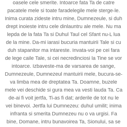
oasele cele smerite. Intoarce fata Ta de catre
pacatele mele si toate faradelegile mele sterge-le.
Inima curata zideste intru mine, Dumnezeule, si duh
drept inoieste intru cele dinlauntru ale mele. Nu ma
lepda de la fata Ta si Duhul Taul cel Sfant nu-L lua
de la mine. Da-mi iarasi bucuria mantuirii Tale si cu
duh stapanitor ma intareste. Invata-voi pe cei fara
de lege caile Tale, si cei necredinciosi la Tine se vor
intoarce. Izbaveste-ma de varsarea de sange,
Dumnezeule, Dumnezeul mantuirii mele, bucura-se-
va limba mea de dreptatea Ta. Doamne, buzele
mele vei deschide si gura mea va vesti lauda Ta. Ca
de-ai fi voit jertfa, Ti-as fi dat; arderile de tot nu le
vei binevoi. Jertfa lui Dumnezeu: duhul umilit; inima
infranta si smerita Dumnezeu nu o va urgisi. Fa
bine, Domane, intru bunavoirea Ta, Sionului, sa se