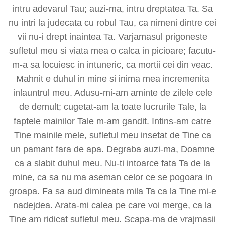
intru adevarul Tau; auzi-ma, intru dreptatea Ta. Sa
nu intri la judecata cu robul Tau, ca nimeni dintre cei
vii nu-i drept inaintea Ta. Varjamasul prigoneste
sufletul meu si viata mea o calca in picioare; facutu-
m-a sa locuiesc in intuneric, ca mortii cei din veac.
Mahnit e duhul in mine si inima mea incremenita
inlauntrul meu. Adusu-mi-am aminte de zilele cele
de demult; cugetat-am la toate lucrurile Tale, la
faptele mainilor Tale m-am gandit. Intins-am catre
Tine mainile mele, sufletul meu insetat de Tine ca
un pamant fara de apa. Degraba auzi-ma, Doamne
ca a slabit duhul meu. Nu-ti intoarce fata Ta de la
mine, ca sa nu ma aseman celor ce se pogoara in
groapa. Fa sa aud dimineata mila Ta ca la Tine mi-e
nadejdea. Arata-mi calea pe care voi merge, ca la
Tine am ridicat sufletul meu. Scapa-ma de vrajmasii