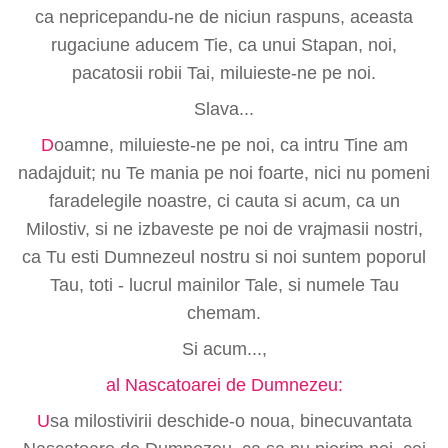
ca nepricepandu-ne de niciun raspuns, aceasta
rugaciune aducem Tie, ca unui Stapan, noi,
pacatosii robii Tai, miluieste-ne pe noi.
Slava...
D
oamne, miluieste-ne pe noi, ca intru Tine am
nadajduit; nu Te mania pe noi foarte, nici nu pomeni
faradelegile noastre, ci cauta si acum, ca un
Milostiv, si ne izbaveste pe noi de vrajmasii nostri,
ca Tu esti Dumnezeul nostru si noi suntem poporul
Tau, toti - lucrul mainilor Tale, si numele Tau
chemam.
Si acum...,
al Nascatoarei de Dumnezeu:
U
sa milostivirii deschide-o noua, binecuvantata