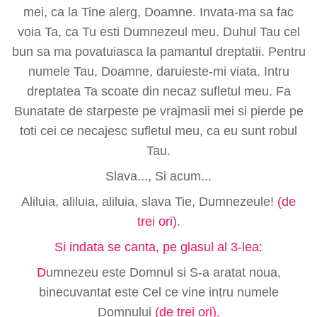
mei, ca la Tine alerg, Doamne. Invata-ma sa fac
voia Ta, ca Tu esti Dumnezeul meu. Duhul Tau cel
bun sa ma povatuiasca la pamantul dreptatii. Pentru
numele Tau, Doamne, daruieste-mi viata. Intru
dreptatea Ta scoate din necaz sufletul meu. Fa
Bunatate de starpeste pe vrajmasii mei si pierde pe
toti cei ce necajesc sufletul meu, ca eu sunt robul
Tau.
Slava..., Si acum...
Aliluia, aliluia, aliluia, slava Tie, Dumnezeule!
(de
trei ori)
.
Si indata se canta, pe glasul al 3-lea:
D
umnezeu este Domnul si S-a aratat noua,
binecuvantat este Cel ce vine intru numele
Domnului
(de trei ori).