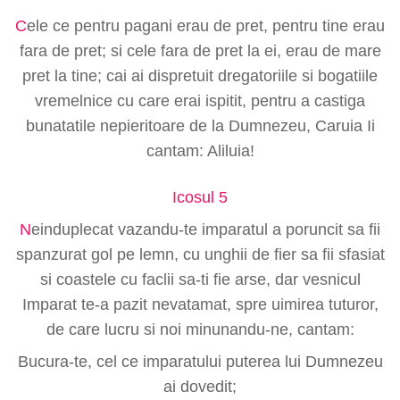
C
ele ce pentru pagani erau de pret, pentru tine erau
fara de pret; si cele fara de pret la ei, erau de mare
pret la tine; cai ai dispretuit dregatoriile si bogatiile
vremelnice cu care erai ispitit, pentru a castiga
bunatatile nepieritoare de la Dumnezeu, Caruia Ii
cantam: Aliluia!
Icosul 5
N
einduplecat vazandu-te imparatul a poruncit sa fii
spanzurat gol pe lemn, cu unghii de fier sa fii sfasiat
si coastele cu faclii sa-ti fie arse, dar vesnicul
Imparat te-a pazit nevatamat, spre uimirea tuturor,
de care lucru si noi minunandu-ne, cantam:
Bucura-te, cel ce imparatului puterea lui Dumnezeu
ai dovedit;