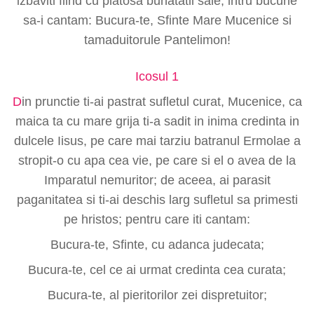
izbaviti fiind cu platosa bunatatii sale, intru bucurie
sa-i cantam: Bucura-te, Sfinte Mare Mucenice si
tamaduitorule Pantelimon!
Icosul 1
D
in prunctie ti-ai pastrat sufletul curat, Mucenice, ca
maica ta cu mare grija ti-a sadit in inima credinta in
dulcele Iisus, pe care mai tarziu batranul Ermolae a
stropit-o cu apa cea vie, pe care si el o avea de la
Imparatul nemuritor; de aceea, ai parasit
paganitatea si ti-ai deschis larg sufletul sa primesti
pe hristos; pentru care iti cantam:
Bucura-te, Sfinte, cu adanca judecata;
Bucura-te, cel ce ai urmat credinta cea curata;
Bucura-te, al pieritorilor zei dispretuitor;