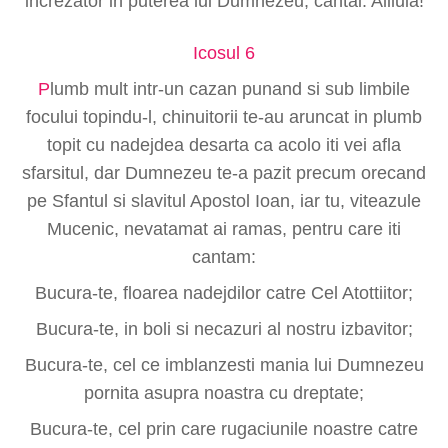
increzator in puterea lui Dumnezeu, cantai: Aliluia!
Icosul 6
P
lumb mult intr-un cazan punand si sub limbile
focului topindu-l, chinuitorii te-au aruncat in plumb
topit cu nadejdea desarta ca acolo iti vei afla
sfarsitul, dar Dumnezeu te-a pazit precum orecand
pe Sfantul si slavitul Apostol Ioan, iar tu, viteazule
Mucenic, nevatamat ai ramas, pentru care iti
cantam:
Bucura-te, floarea nadejdilor catre Cel Atottiitor;
Bucura-te, in boli si necazuri al nostru izbavitor;
Bucura-te, cel ce imblanzesti mania lui Dumnezeu
pornita asupra noastra cu dreptate;
Bucura-te, cel prin care rugaciunile noastre catre