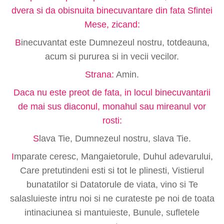
dvera si da obisnuita binecuvantare din fata Sfintei
Mese, zicand:
B
inecuvantat este Dumnezeul nostru, totdeauna,
acum si pururea si in vecii vecilor.
Strana:
Amin.
Daca nu este preot de fata, in locul binecuvantarii
de mai sus diaconul, monahul sau mireanul vor
rosti:
S
lava Tie, Dumnezeul nostru, slava Tie.
I
mparate ceresc, Mangaietorule, Duhul adevarului,
Care pretutindeni esti si tot le plinesti, Vistierul
bunatatilor si Datatorule de viata, vino si Te
salasluieste intru noi si ne curateste pe noi de toata
intinaciunea si mantuieste, Bunule, sufletele