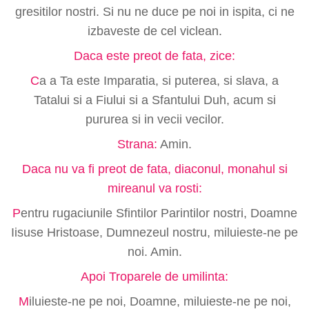
gresitilor nostri. Si nu ne duce pe noi in ispita, ci ne
izbaveste de cel viclean.
Daca este preot de fata, zice:
C
a a Ta este Imparatia, si puterea, si slava, a
Tatalui si a Fiului si a Sfantului Duh, acum si
pururea si in vecii vecilor.
Strana:
Amin.
Daca nu va fi preot de fata, diaconul, monahul si
mireanul va rosti:
P
entru rugaciunile Sfintilor Parintilor nostri, Doamne
Iisuse Hristoase, Dumnezeul nostru, miluieste-ne pe
noi. Amin.
Apoi Troparele de umilinta:
M
iluieste-ne pe noi, Doamne, miluieste-ne pe noi,