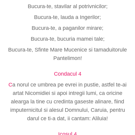
Bucura-te, stavilar al potrivnicilor;
Bucura-te, lauda a Ingerilor;
Bucura-te, a paganilor mirare;
Bucura-te, bucuria mamei tale;
Bucura-te, Sfinte Mare Mucenice si tamaduitorule
Pantelimon!
Condacul 4
C
a norul ce umbrea pe evrei in pustie, astfel te-ai
artat Nicomidiei si apoi intregii lumi, ca oricine
alearga la tine cu credinta gaseste alinare, fiind
imputernicitul si alesul Domnului, Caruia, pentru
darul ce ti-a dat, ii cantam: Aliluia!
Icosul 4