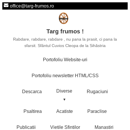
office@targ-frumos.ro
Targ frumos !
Rabdare, rabdare, rabdare , nu pana la prasit, ci pana la
sfarsit. Sfântul Cuvios Cleopa de la Sihăstria
Portofoliu Website-uri
Portofoliu newsletter HTML/CSS
Diverse
Descarca
Rugaciuni
Psaltirea
Acatiste
Paraclise
Publicatii
Vietile Sfintilor
Manastiri