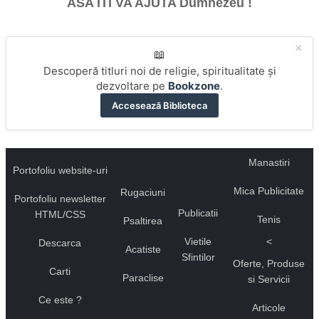
ASA ITI VA AJUTA Dumnezeu !
×
📖
Descoperă titluri noi de religie, spiritualitate și
dezvoltare pe
Bookzone
.
Accesează Biblioteca
Manastiri
Portofoliu website-uri
Mica Publicitate
Rugaciuni
Portofoliu newsletter
Publicatii
HTML/CSS
Tenis
Psaltirea
Vietile
<
Descarca
Acatiste
Sfintilor
Oferte, Produse
Carti
Paraclise
si Servicii
Ce este ?
Articole