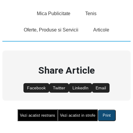
Mica Publicitate
Tenis
Oferte, Produse si Servicii
Articole
Share Article
Facebook
Twitter
LinkedIn
Email
Vezi acatist restrans
Vezi acatist in strofe
Print