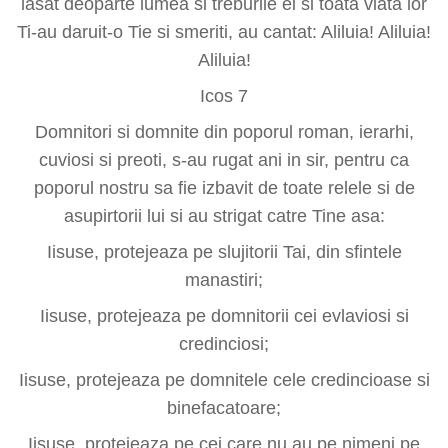
lasat deoparte lumea si treburile ei si toata viata lor
Ti-au daruit-o Tie si smeriti, au cantat: Aliluia! Aliluia!
Aliluia!
Icos 7
Domnitori si domnite din poporul roman, ierarhi,
cuviosi si preoti, s-au rugat ani in sir, pentru ca
poporul nostru sa fie izbavit de toate relele si de
asupirtorii lui si au strigat catre Tine asa:
Iisuse, protejeaza pe slujitorii Tai, din sfintele
manastiri;
Iisuse, protejeaza pe domnitorii cei evlaviosi si
credinciosi;
Iisuse, protejeaza pe domnitele cele credincioase si
binefacatoare;
Iisuse, protejeaza pe cei care nu au pe nimeni pe