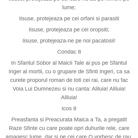
lume;
Iisuse, protejeaza pe cei orfani si parasiti
Iisuse, protejeaza pe cei oropsiti;
Iisuse, protejeaza-ne pe noi pacatosii!
Condac 8
In Sfantul Sobor al Maicii Tale ai pus pe Sfantul
Inger al mortii, cu o grupare de Sfinti Ingeri, ca sa
curete proporul roman de toti cei rai, care nu fac
Voia Lui Dumnezeu si nu canta: Aliluia! Aliluia!
Aliluia!
Icos 8
Preasfanta si Preacurata Maica a Ta, a pregatit
Raze Sfinte cu care poate opri duhurile rele, care
amagesc lume, dar si pe cei care O vorbesc de rau,