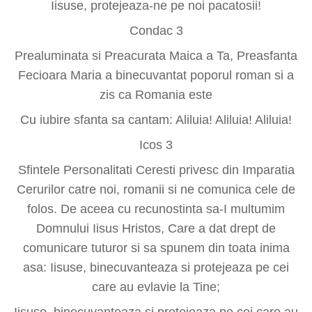
Iisuse, protejeaza-ne pe noi pacatosii!
Condac 3
Prealuminata si Preacurata Maica a Ta, Preasfanta
Fecioara Maria a binecuvantat poporul roman si a
zis ca Romania este
Cu iubire sfanta sa cantam: Aliluia! Aliluia! Aliluia!
Icos 3
Sfintele Personalitati Ceresti privesc din Imparatia
Cerurilor catre noi, romanii si ne comunica cele de
folos. De aceea cu recunostinta sa-I multumim
Domnului Iisus Hristos, Care a dat drept de
comunicare tuturor si sa spunem din toata inima
asa: Iisuse, binecuvanteaza si protejeaza pe cei
care au evlavie la Tine;
Iisuse, binecuvanteaza si protejeaza pe cei care au